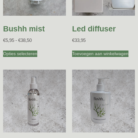
Bushh mist
Led diffuser
€
5,95
-
€
38,50
€
33,95
Opties selecteren
Toevoegen aan winkelwagen