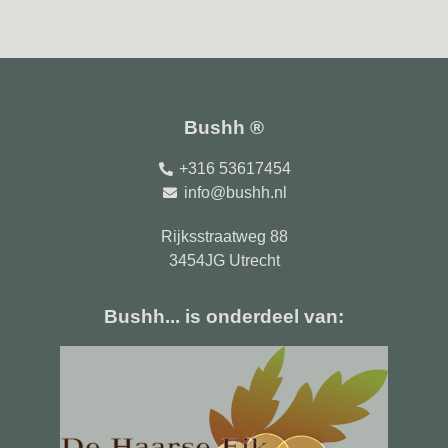
Bushh ®
+316 53617454
info@bushh.nl
Rijksstraatweg 88
3454JG Utrecht
Bushh... is onderdeel van: