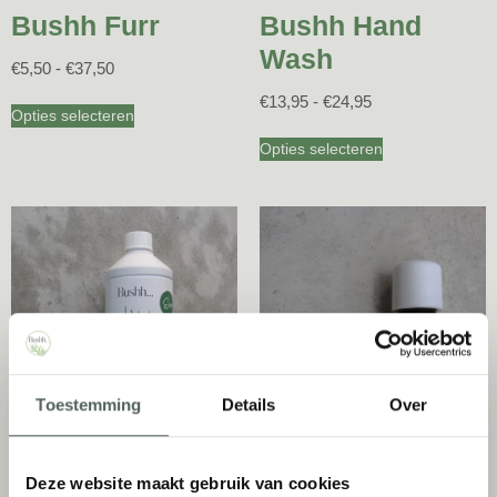
Bushh Furr
Bushh Hand
Wash
€
5,50
-
€
37,50
€
13,95
-
€
24,95
Opties selecteren
Opties selecteren
Toestemming
Details
Over
Bushh Eco
Bushh Diffuser
Deze website maakt gebruik van cookies