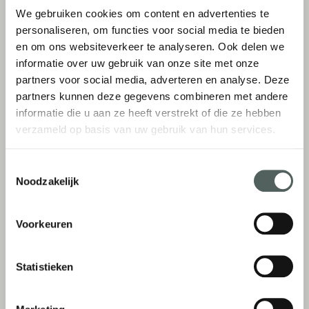
MultiCleaner
Blend
We gebruiken cookies om content en advertenties te
personaliseren, om functies voor social media te bieden
€
13,95
-
€
54,95
€
13,95
-
€
31,95
en om ons websiteverkeer te analyseren. Ook delen we
informatie over uw gebruik van onze site met onze
Opties selecteren
Opties selecteren
partners voor social media, adverteren en analyse. Deze
partners kunnen deze gegevens combineren met andere
informatie die u aan ze heeft verstrekt of die ze hebben
verzameld op basis van uw gebruik van hun services.
Toestemmingsselectie
Noodzakelijk
Voorkeuren
Statistieken
Aroma diffuser
Bushh UrineX
€
34,95
€
22,95
-
€
24,95