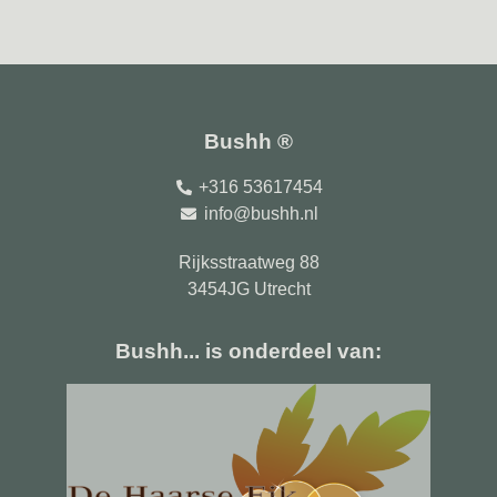
Bushh ®
+316 53617454
info@bushh.nl
Rijksstraatweg 88
3454JG Utrecht
Bushh... is onderdeel van: