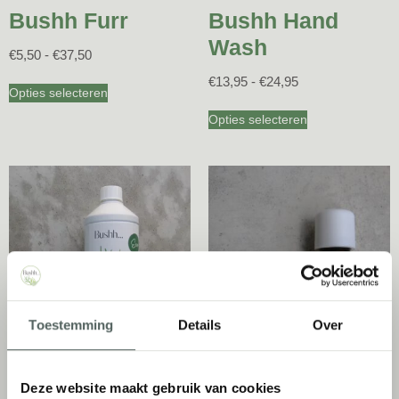
Bushh Furr
Bushh Hand
Wash
€
5,50
-
€
37,50
€
13,95
-
€
24,95
Opties selecteren
Opties selecteren
Toestemming
Details
Over
Bushh Eco
Bushh Diffuser
Deze website maakt gebruik van cookies