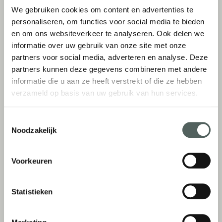
MultiCleaner
Blend
We gebruiken cookies om content en advertenties te
personaliseren, om functies voor social media te bieden
€
13,95
-
€
54,95
€
13,95
-
€
31,95
en om ons websiteverkeer te analyseren. Ook delen we
informatie over uw gebruik van onze site met onze
Opties selecteren
Opties selecteren
partners voor social media, adverteren en analyse. Deze
partners kunnen deze gegevens combineren met andere
informatie die u aan ze heeft verstrekt of die ze hebben
verzameld op basis van uw gebruik van hun services.
Toestemmingsselectie
Noodzakelijk
Voorkeuren
Statistieken
Aroma diffuser
Bushh UrineX
€
34,95
€
22,95
-
€
24,95