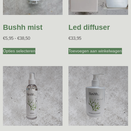
Bushh mist
Led diffuser
€
5,95
-
€
38,50
€
33,95
Opties selecteren
Toevoegen aan winkelwagen