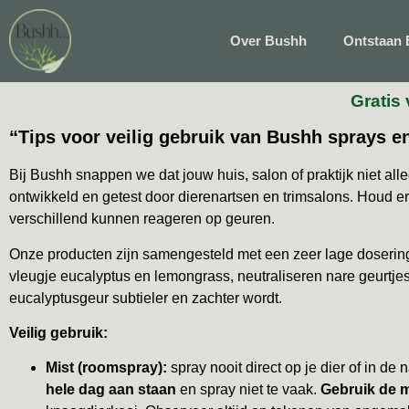
Over Bushh
Ontstaan
Gratis 
“Tips voor veilig gebruik van Bushh sprays e
Bij Bushh snappen we dat jouw huis, salon of praktijk niet all
ontwikkeld en getest door dierenartsen en trimsalons. Houd e
verschillend kunnen reageren op geuren.
Onze producten zijn samengesteld met een zeer lage dosering 
vleugje eucalyptus en lemongrass, neutraliseren nare geurtj
eucalyptusgeur subtieler en zachter wordt.
Veilig gebruik:
Mist (roomspray):
spray nooit direct op je dier of in 
hele dag aan staan
en spray niet te vaak.
Gebruik de m