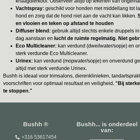
knaagdierkooi. Observeer altijd op tekenen van ongem
Vachtspray:
geschikt voor honden met middellang tot l
hond en zorg dat de hond niet aan de vacht kan likken.
S
en vlooien en teken op afstand te houden
Diffuser blend:
gebruik altijd slechts enkele druppels in 
dag aanstaan en
lucht de ruimte regelmatig
.
Niet gebr
Eco Multicleaner:
kan verdund (dweilwater/sopje) en on
sterk verdunde Eco Multicleaner.
Urinex:
kan verdund (mopwater/sopje) en onverdund geb
altijd met sterk verdunde Urinex.
Bushh is ideaal voor trimsalons, dierenklinieken, tandartsprakti
voorschriften voor optimaal resultaat en veiligheid
. “Bij ster
te stoppen.”
Bushh ®
Bushh... is onderdeel
van:
+316 53617454