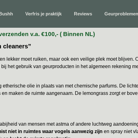
 Bushh
Verfris je praktijk
Reviews
Geurprobleme
verzenden v.a. €100,- ( Binnen NL)
n cleaners”
een lekker moet ruiken, maar ook een veilige plek moet blijven.
r bij het gebruik van geurproducten in het algemeen rekening 
etherische olie in plaats van met chemische parfums. De lichte
es en maken de ruimte aangenaam. De lemongrass zorgt er bove
de nabijheid van mensen met astma of andere luchtweg aandoeni
ist niet in ruimtes waar vogels aanwezig zijn
en spray niet vl