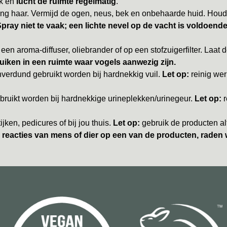
ak en
lucht de ruimte regelmatig
.
ang haar. Vermijd de ogen, neus, bek en onbehaarde huid. Houd
pray niet te vaak; een lichte nevel op de vacht is voldoend
een aroma-diffuser, oliebrander of op een stofzuigerfilter. Laat d
uiken in een ruimte waar vogels aanwezig zijn.
verdund gebruikt worden bij hardnekkig vuil.
Let op:
reinig wer
ruikt worden bij hardnekkige urineplekken/urinegeur.
Let op:
r
jken, pedicures of bij jou thuis.
Let op:
gebruik de producten a
ke reacties van mens of dier op een van de producten, raden 